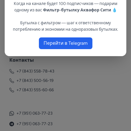
Когда на канале будет 100 подписчиков — подарим
одному из вас
Фильтр-бутылку Аквафор Сити
💧
Бутылка с фильтром — шаг к ответственному
потреблению и экономии на одноразовых бутылках.
В республиках Татарстан и Марий Эл
с 2002 года.
Перейти в Telegram
Контакты
+7 (843) 558-78-43
+7 (843) 500-56-19
+7 (843) 555-60-66
+7 (951) 063-77-23
+7 (951) 063-77-23