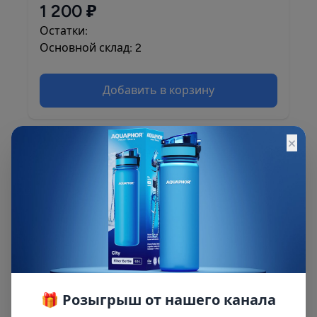
1 200 ₽
Остатки:
Основной склад: 2
Добавить в корзину
×
Описание
для хол.воды; латунные вставки; ключ,
кронштейн, крепление, упаковка; без
картриджа
🎁 Розыгрыш от нашего канала