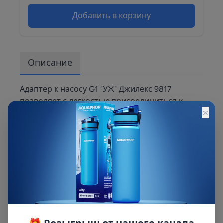
Добавить в корзину
Описание
Адаптер к насосу G1 "УЖ" Джилекс 9817
позволяет с легкостью присоединиться к
×
любому поверхностному насосу или насосу-
автомату, имеющему присоединительный
размер всасывающего патрубка один дюйм, а
также подключиться к уже имеющейся
магистрали. Технические характеристики
адаптера к насосу G1 Джилекс 9817
Соединение 1 1 дюйм Соединение 2 1 1/2 дюйм
🎁 Розыгрыш от нашего канала