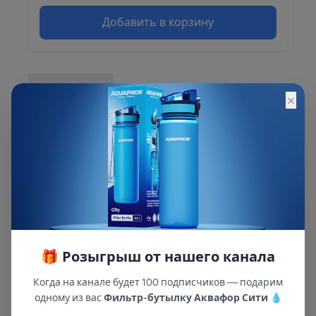
Добавить в корзину
Описание
×
Описание и характеристики смотрите на
сайте
🎁 Розыгрыш от нашего канала
Когда на канале будет 100 подписчиков — подарим
одному из вас
Фильтр-бутылку Аквафор Сити
💧