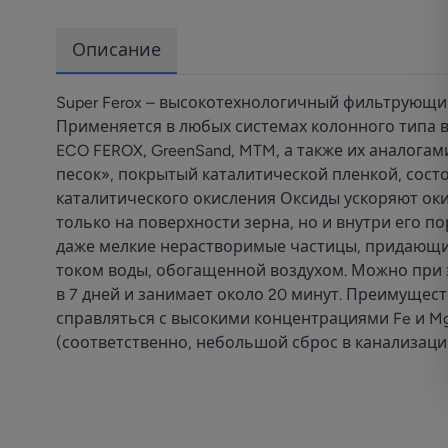
Описание
Super Ferox – высокотехнологичный фильтрующий
Применяется в любых системах колонного типа в
ECO FEROX, GreenSand, MTM, а также их аналогам
песок», покрытый каталитической пленкой, сост
каталитического окисления Оксиды ускоряют ок
только на поверхности зерна, но и внутри его 
даже мелкие нерастворимые частицы, придающи
током воды, обогащенной воздухом. Можно при 
в 7 дней и занимает около 20 минут. Преимущест
справляться с высокими концентрациями Fe и M
(соответственно, небольшой сброс в канализац