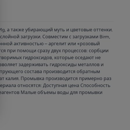
g, а также убирающий муть и цветовые оттенки.
лойной загрузки. Совместим с загрузками Birm,
ионной активностью – аргелит или «розовый
тся при помощи сразу двух процессов: сорбции
творимых гидроксидов, которые оседают не
озволяет задерживать гидроксиды металлов и
ьтрующего состава производится обратным
ат калия. Промывка производится примерно раз
атериала относятся: Доступная цена Способность
реагентов Малые объемы воды для промывки