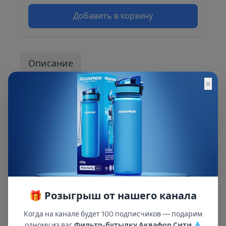
Добавить в корзину
Описание
×
Ключ WR3 для колб BB NatureWater
предназначен для разборки/сборки колбы и
последующей замены картриджа. Ключ может
подходить для колб других производителей.
🎁 Розыгрыш от нашего канала
Когда на канале будет 100 подписчиков — подарим
одному из вас
Фильтр-бутылку Аквафор Сити
💧