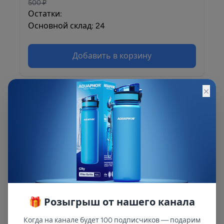
500 ₽
Остатки:
Основной склад: 24
Добавить в корзину
×
Описание
Описание и характеристики смотрите на
сайте
🎁 Розыгрыш от нашего канала
Когда на канале будет 100 подписчиков — подарим