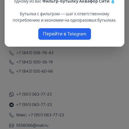
одному из вас
Фильтр-бутылку Аквафор Сити
💧
Бутылка с фильтром — шаг к ответственному
В республиках Татарстан и Марий Эл
потреблению и экономии на одноразовых бутылках.
с 2002 года.
Перейти в Telegram
Контакты
+7 (843) 558-78-43
+7 (843) 500-56-19
+7 (843) 555-60-66
+7 (951) 063-77-23
+7 (951) 063-77-23
Макс: +7 (951) 063-77-23
5556066@mail.ru