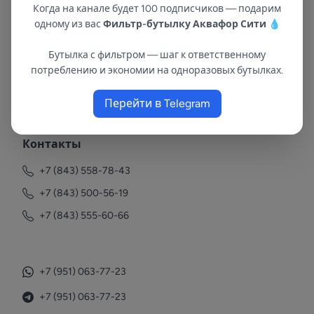
Когда на канале будет 100 подписчиков — подарим
одному из вас
Фильтр-бутылку Аквафор Сити
💧
Бутылка с фильтром — шаг к ответственному
потреблению и экономии на одноразовых бутылках.
В республиках Татарстан и Марий Эл
с 2002 года.
Перейти в Telegram
Контакты
+7 (843) 558-78-43
+7 (843) 500-56-19
+7 (843) 555-60-66
+7 (951) 063-77-23
+7 (951) 063-77-23