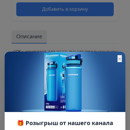
Добавить в корзину
Описание
«УЖ» комплект для всасывания предназначен
×
для всасывания воды из различных водоемов
с помощью поверхностных насосов и
насосов-автоматов. Комплект состоит из
прочного шланга с армирующей спиралью,
крепежными элементами, водозаборного
фильтра и обратного клапана.
🎁 Розыгрыш от нашего канала