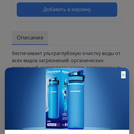
Добавить в корзину
Описание
беспечивает ультраглубокую очистку воды от
всех видов загрязнений: органических
включений, микроорганизмов, растворенных
×
химических примесей, солей жесткости и
тяжелых металлов, радионуклидов и других.
Является полным аналогом мембран Vontron
1812-75, Filmtec TW30-1812-75. Мембранный
элемент полностью совместим с
обратноосмотическими системами Atoll,
Аквафор, Барьер, Гейзер, Аквабрайт,
Посейдон, Ecosoft, Aquatech и многих других.