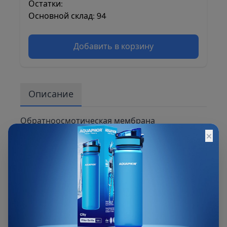
Остатки:
Основной склад: 94
Добавить в корзину
Описание
Обратноосмотическая мембрана
×
повышенной производительности для
сверхглубокой очистки и умягчения воды.
Используется в стационарных
обратноосмотических системах АКВАФОР с
отдельным краном. Вода под давлением
проходит сквозь мембрану и освобождается
от всех вредных примесей, в том числе
бактерий и вирусов, нитритов и нитратов, а