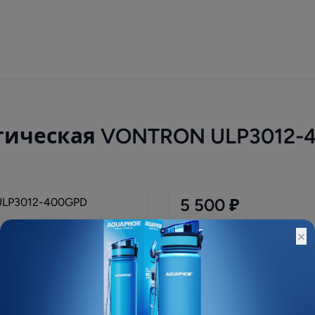
ическая VONTRON ULP3012-
5 500 ₽
Остатки:
×
Основной склад: Под зак