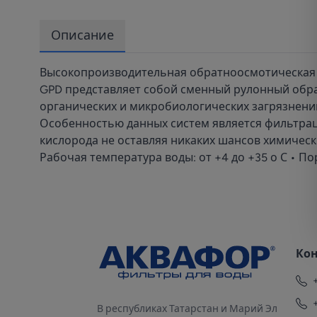
Описание
Высокопроизводительная обратноосмотическая м
GPD представляет собой сменный рулонный обра
органических и микробиологических загрязнений
Особенностью данных систем является фильтрац
кислорода не оставляя никаких шансов химически
Рабочая температура воды: от +4 до +35 о С • По
Ко
В республиках Татарстан и Марий Эл