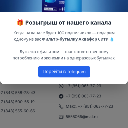
🎁 Розыгрыш от нашего канала
зводительности для сверхглубокой очистки и умягчен
Когда на канале будет 100 подписчиков — подарим
ьным краном. Вода под давлением проходит сквозь мем
одному из вас
Фильтр-бутылку Аквафор Сити
💧
тов и нитратов, а также солей жесткости.
Бутылка с фильтром — шаг к ответственному
потреблению и экономии на одноразовых бутылках.
Перейти в Telegram
нтакты
+7 (951) 063-77-23
+7 (843) 558-78-43
+7 (951) 063-77-23
+7 (843) 500-56-19
Макс: +7 (951) 063-77-23
+7 (843) 555-60-66
5556066@mail.ru