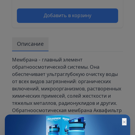
Добавить в корзину
Описание
Мембрана - главный элемент
обратноосмотической системы. Она
обеспечивает ультраглубокую очистку воды
от всех видов загрязнений: органических
включений, микроорганизмов, растворенных
химических примесей, солей жесткости и
тяжелых металлов, радионуклидов и других.
Обратноосмотическая мембрана Аквафильтр
имеет пористость 0,0001 мкм. То есть, размер
×
её пор сопоставим с величиной молекул
воды. Отсюда в процессе фильтрации удается