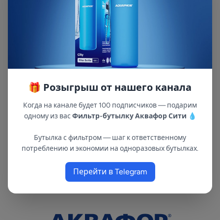
задержать любые загрязнения –
пропускаются только молекулы воды и
кислорода. Производительность мембраны -
400 галлонов в сутки (GPD). Селективность
достигает 98%, таким образом на выходе вода
близка к дистиллированной. Мембранный
элемент RO-3012-400 предназначен для
🎁 Розыгрыш от нашего канала
использования в бытовых системах
обратного осмоса и полностью совместим с
Когда на канале будет 100 подписчиков — подарим
обратноосмотическими системами Atoll,
одному из вас
Фильтр-бутылку Аквафор Сити
💧
Аквафор, Барьер, Гейзер, Аквабрайт,
Посейдон, Ecosoft, Aquatech и многих других.
Бутылка с фильтром — шаг к ответственному
потреблению и экономии на одноразовых бутылках.
Перейти в Telegram