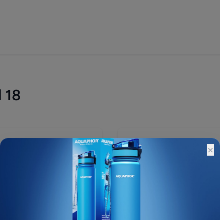
 18
2 130 ₽
×
Остатки:
Основной склад: Под зак