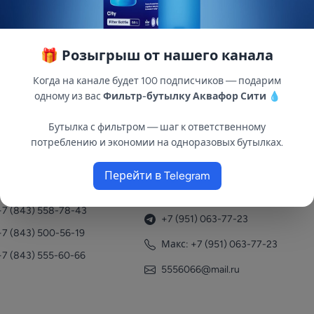
🎁 Розыгрыш от нашего канала
18 литров в вертикальном исполнении с пластиковым ф
Когда на канале будет 100 подписчиков — подарим
держания давления в замкнутых системах отопления.
одному из вас
Фильтр-бутылку Аквафор Сити
💧
Бутылка с фильтром — шаг к ответственному
потреблению и экономии на одноразовых бутылках.
Перейти в Telegram
нтакты
+7 (951) 063-77-23
+7 (843) 558-78-43
+7 (951) 063-77-23
+7 (843) 500-56-19
Макс: +7 (951) 063-77-23
+7 (843) 555-60-66
5556066@mail.ru