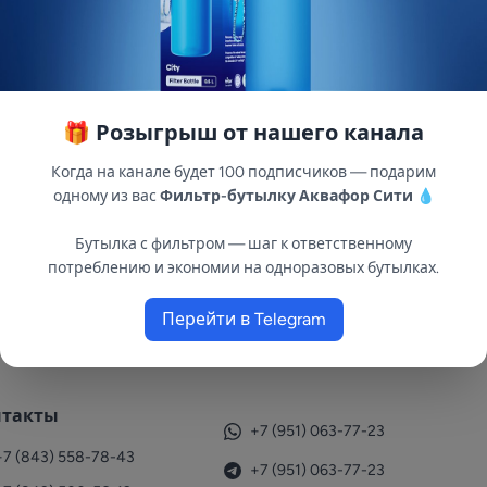
ический фланец, вертикальную компоновку на ножках и
🎁 Розыгрыш от нашего канала
ия в замкнутых системах отопления. Выдерживает темпе
 - 1 мм, покрытой порошковой краской - 120 мкр, устой
Когда на канале будет 100 подписчиков — подарим
из EPDM (этилен- пропилен-диен-мономер). Мембраны 
одному из вас
Фильтр-бутылку Аквафор Сити
💧
корпусом бака. Бак исключает контакт теплоносителя с
оля и изменения давления. Дополнительные пластиковые
Бутылка с фильтром — шаг к ответственному
потреблению и экономии на одноразовых бутылках.
Перейти в Telegram
нтакты
+7 (951) 063-77-23
+7 (843) 558-78-43
+7 (951) 063-77-23