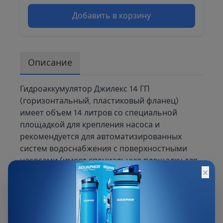
Добавить в корзину
Описание
Гидроаккумулятор Джилекс 14 ГП
(горизонтальный, пластиковый фланец)
имеет объем 14 литров со специальной
площадкой для крепления насоса и
рекомендуется для автоматизированных
систем водоснабжения с поверхностными
насосами (имеет специальную площадку для
×
крепления насоса) или погружными. В данном
случае даже такой малый объем
гидроаккумулятора предотвратит лишние
включения насоса и сохранит ему срок
службы. Корпус из высококачественной стали