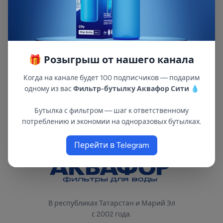
- 1 мм. Пластиковый фланец. Сменный фланец
и возможность замены мембраны. Краска с
защитой от ультрафиолетовых лучей.
Сменная мембрана из эластичного
материала. Воздушный клапан для контроля
🎁 Розыгрыш от нашего канала
давления. Имеется специальная площадка
Когда на канале будет 100 подписчиков — подарим
для крепления насоса.
одному из вас
Фильтр-бутылку Аквафор Сити
💧
Бутылка с фильтром — шаг к ответственному
потреблению и экономии на одноразовых бутылках.
Перейти в Telegram
В республиках Татарстан и Марий Эл
с 2002 года.