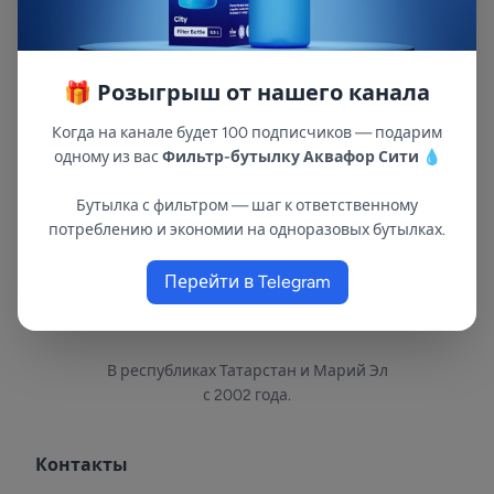
эластичного материала. Воздушный клапан
для контроля давления. Дополнительные
пластиковые ножки в основании
🎁 Розыгрыш от нашего канала
металлических.
Когда на канале будет 100 подписчиков — подарим
одному из вас
Фильтр-бутылку Аквафор Сити
💧
Бутылка с фильтром — шаг к ответственному
потреблению и экономии на одноразовых бутылках.
Перейти в Telegram
В республиках Татарстан и Марий Эл
с 2002 года.
Контакты