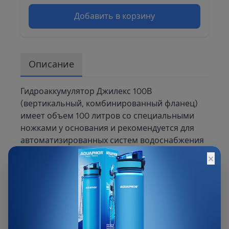
Добавить в корзину
Описание
Гидроаккумулятор Джилекс 100В
(вертикальный, комбинированный фланец)
имеет объем 100 литров со специальными
ножками у основания и рекомендуется для
автоматизированных систем водоснабжения
с погружными и поверхностными насосами.
×
Зачастую используется для 3 точек
водоразбора с мощным насосом. Корпус из
высококачественной стали - 1 мм.
Комбинированный фланец. Сменный фланец.
Краска с защитой от ультрафиолетовых
лучей. Сменная проходная мембрана из