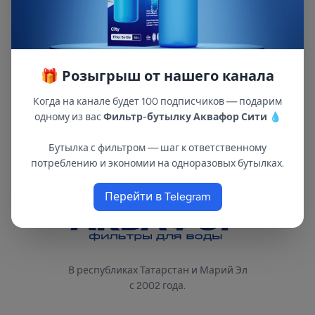
- 1 мм. Сменный фланец с возможностью
замены мембраны. Краска с защитой от
ультрафиолетовых лучей. Сменная мембрана
из эластичного материала. Воздушный клапан
🎁 Розыгрыш от нашего канала
для контроля давления. Имеется специальная
площадка для крепления насоса.
Когда на канале будет 100 подписчиков — подарим
одному из вас
Фильтр-бутылку Аквафор Сити
💧
Бутылка с фильтром — шаг к ответственному
потреблению и экономии на одноразовых бутылках.
Перейти в Telegram
В республиках Татарстан и Марий Эл
с 2002 года.