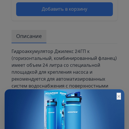
Добавить в корзину
Описание
Гидроаккумулятор Джилекс 24ГП к
(горизонтальный, комбинированный фланец)
имеет объем 24 литра со специальной
площадкой для крепления насоса и
рекомендуется для автоматизированных
систем водоснабжения с поверхностными
насосами (имеет специальную площадку для
×
крепления насоса) или погружными. В данном
случае даже такой малый объем
гидроаккумулятора предотвратит лишние
включения насоса и сохранит ему срок
службы. Корпус из высококачественной стали