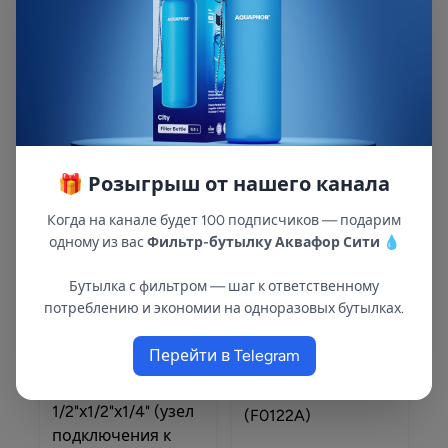
Комплект
Комплект
картриджей
фильтроэлементов
🎁 Розыгрыш от нашего канала
"Cтандарт" (PP,
ПОСЕЙДОН-ОСМО-5
Арт: 31402
Арт: 303004
GAС,СТО)
(50lG)
720 ₽
2 300 ₽
Когда на канале будет 100 подписчиков — подарим
одному из вас
Фильтр-бутылку Аквафор Сити
💧
Бутылка с фильтром — шаг к ответственному
Комплектующие
потреблению и экономии на одноразовых бутылках.
Перейти в Telegram