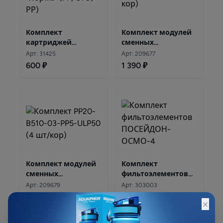
Комплект
Комплект модулей
картриджей
сменных
"Норма" (PP, СТО, РР)
фильтрующих
Арт: 31425
Арт: 209677
Аквафор PP20-B510-
600 ₽
1 390 ₽
03-PP5
Комплект модулей
Комплект
сменных
фильтоэлементов
фильтрующих PP20-
ПОСЕЙДОН-ОСМО-4
Арт: 209679
Арт: 303003
B510-03-PP5-ULP50
3 790 ₽
1 200 ₽
×