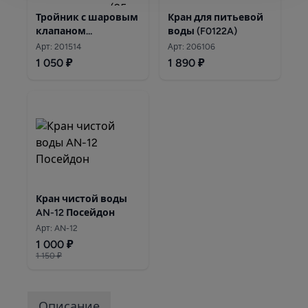
Тройник с шаровым
Кран для питьевой
клапаном
воды (F0122A)
1/2"х1/2"х1/4"(узел
Арт: 201514
Арт: 206106
подключения к
1 050 ₽
1 890 ₽
водопроводу)
Кран чистой воды
AN-12 Посейдон
Арт: AN-12
1 000 ₽
1 150 ₽
Описание