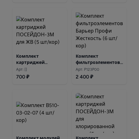
Комплект
Комплект
картриджей
фильтроэлементов
ПОСЕЙДОН-3М для
Барьер Профи
Арт: []
Арт: Р123Р00
жесткой воды
Жесткость
700 ₽
2 400 ₽
Комплект модулей
Комплект