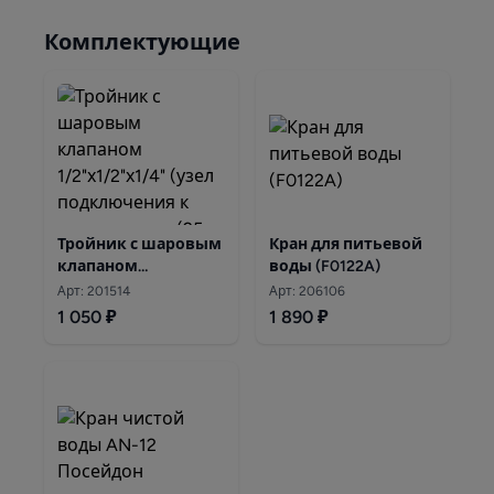
Комплектующие
Тройник с шаровым
Кран для питьевой
клапаном
воды (F0122A)
1/2"х1/2"х1/4"(узел
Арт: 201514
Арт: 206106
подключения к
1 050 ₽
1 890 ₽
водопроводу)