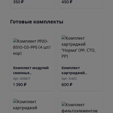
QUICK
350 ₽
450 ₽
Готовые комплекты
Комплект модулей
Комплект
сменных
картриджей
фильтрующих
"Норма" (PP, СТО, РР)
Арт: 209677
Арт: 31425
Аквафор PP20-B510-
1 390 ₽
600 ₽
03-PP5