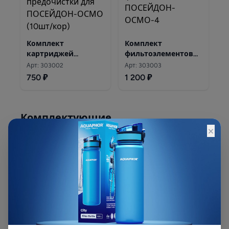
Комплект
Комплект
картриджей
фильтоэлементов
предочистки для
ПОСЕЙДОН-ОСМО-4
Арт: 303002
Арт: 303003
ПОСЕЙДОН-ОСМО
750 ₽
1 200 ₽
Комплектующие
×
Кран чистой воды
Кран для питьевой
AN-12 Посейдон
воды (F0122A)