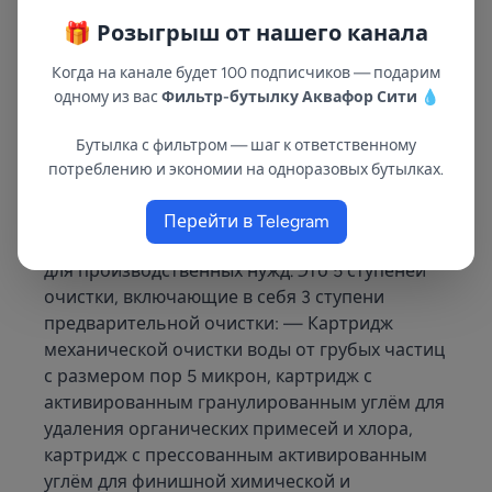
Арт: AN-12
Арт: 206106
🎁 Розыгрыш от нашего канала
1 000 ₽
1 890 ₽
1 150 ₽
Когда на канале будет 100 подписчиков — подарим
одному из вас
Фильтр-бутылку Аквафор Сити
💧
Описание
Бутылка с фильтром — шаг к ответственному
потреблению и экономии на одноразовых бутылках.
Модель RO400G-01 это хороший вариант для
коммерческих предприятий, целью которых
Перейти в Telegram
является получение чистой, питьевой воды,
для производственных нужд. Это 5 ступеней
очистки, включающие в себя 3 ступени
предварительной очистки: — Картридж
механической очистки воды от грубых частиц
с размером пор 5 микрон, картридж с
активированным гранулированным углём для
удаления органических примесей и хлора,
картридж с прессованным активированным
углём для финишной химической и