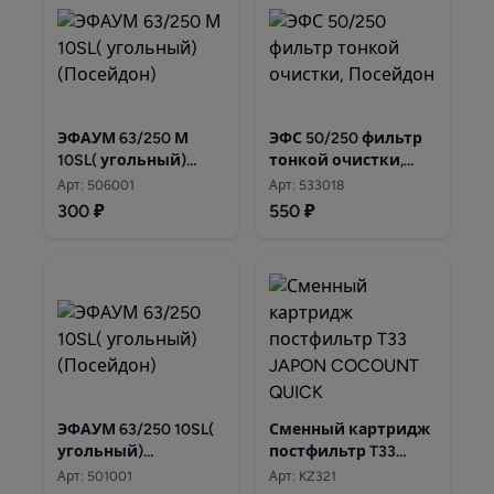
ЭФАУМ 63/250 М
ЭФС 50/250 фильтр
10SL( угольный)
тонкой очистки,
(Посейдон)
Посейдон
Арт: 506001
Арт: 533018
300 ₽
550 ₽
ЭФАУМ 63/250 10SL(
Сменный картридж
угольный)
постфильтр T33
(Посейдон)
JAPON COCOUNT
Арт: 501001
Арт: KZ321