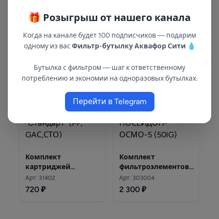
🎁 Розыгрыш от нашего канала
Комплект
Комплект
Когда на канале будет 100 подписчиков — подарим
картриджей
фильтоэлементов
одному из вас
Фильтр-бутылку Аквафор Сити
💧
"Норма" (PP, СТО, РР)
ПОСЕЙДОН-ОСМО-4
Арт: 31425
Арт: 303003
600 ₽
1 200 ₽
Бутылка с фильтром — шаг к ответственному
потреблению и экономии на одноразовых бутылках.
Перейти в Telegram
Комплект
Комплект
картриджей
фильтроэлементов
"Cтандарт" (PP,
ПОСЕЙДОН-ОСМО-5
Арт: 31402
Арт: 303004
GAС,СТО)
(50lG)
720 ₽
2 300 ₽