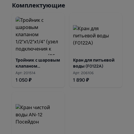
Комплектующие
Тройник с шаровым
Кран для питьевой
клапаном
воды (F0122A)
1/2"х1/2"х1/4"(узел
Арт: 201514
Арт: 206106
подключения к
1 050 ₽
1 890 ₽
водопроводу)