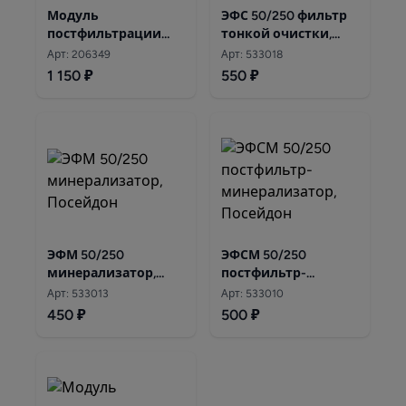
Модуль
ЭФС 50/250 фильтр
постфильтрации
тонкой очистки,
Аквафор 10" x 2" JG
Посейдон
Арт: 206349
Арт: 533018
1 150 ₽
550 ₽
ЭФМ 50/250
ЭФСМ 50/250
минерализатор,
постфильтр-
Посейдон
минерализатор,
Арт: 533013
Арт: 533010
Посейдон
450 ₽
500 ₽