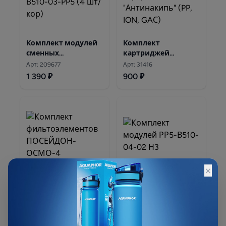
Комплект модулей
Комплект
сменных
картриджей
фильтрующих
"Антинакипь" (PP,
Арт: 209677
Арт: 31416
Аквафор PP20-B510-
ION, GAС)
1 390 ₽
900 ₽
03-PP5
×
Комплект
Комплект модулей
фильтоэлементов
сменных
ПОСЕЙДОН-ОСМО-4
фильтрующих
Арт: 303003
Арт: 801627
Аквафор РР5-В510-
1 200 ₽
2 340 ₽
04-02 Н3