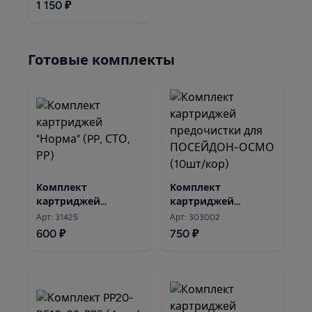
2" JG
1 150 ₽
Готовые комплекты
Комплект
Комплект
картриджей
картриджей
"Норма" (PP, СТО, РР)
предочистки для
Арт: 31425
Арт: 303002
ПОСЕЙДОН-ОСМО
600 ₽
750 ₽