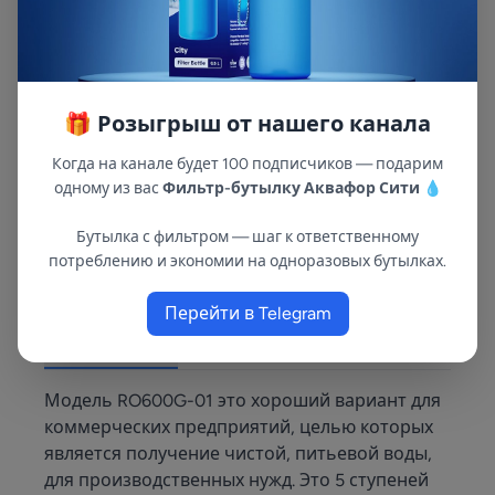
🎁 Розыгрыш от нашего канала
Когда на канале будет 100 подписчиков — подарим
Комплект модулей
одному из вас
Фильтр-бутылку Аквафор Сити
💧
сменных
фильтрующих
Арт: 201894
Бутылка с фильтром — шаг к ответственному
Аквафор РР5-В510-
2 240 ₽
потреблению и экономии на одноразовых бутылках.
02-07
Перейти в Telegram
Описание
Модель RO600G-01 это хороший вариант для
коммерческих предприятий, целью которых
является получение чистой, питьевой воды,
для производственных нужд. Это 5 ступеней