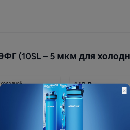
ФГ (10SL – 5 мкм для холод
149 ₽
×
Остатки:
Основной склад: Под зак