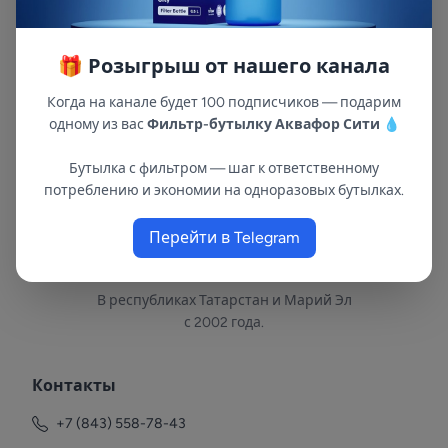
водопроводе. Ресурс модуля: 15 000 л*
Производительность: 10 л/мин* *
Температура фильтруемой воды, °C: +5...+75
🎁 Розыгрыш от нашего канала
Когда на канале будет 100 подписчиков — подарим
одному из вас
Фильтр-бутылку Аквафор Сити
💧
Бутылка с фильтром — шаг к ответственному
потреблению и экономии на одноразовых бутылках.
Перейти в Telegram
В республиках Татарстан и Марий Эл
с 2002 года.
Контакты
+7 (843) 558-78-43