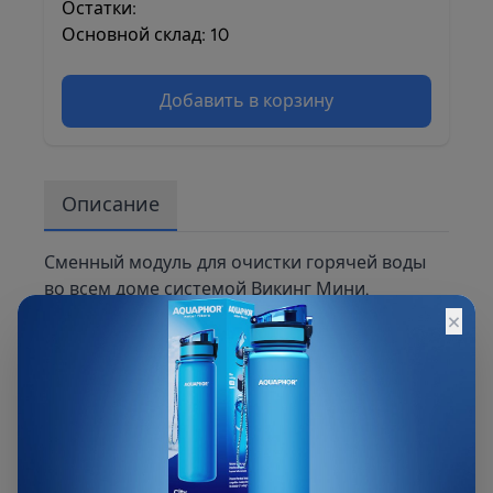
Остатки:
Основной склад: 10
Добавить в корзину
Описание
Сменный модуль для очистки горячей воды
во всем доме системой Викинг Мини.
×
Изготовлен по современной технологии и
выполнен в виде сорбционного карбонблока.
Благодаря уникальному коаксиальному
строению и градиентной пористости модуля,
вода очищается от взвесей, хлора, тяжелых
металлов и других загрязнителей.
Практически не снижает давления в