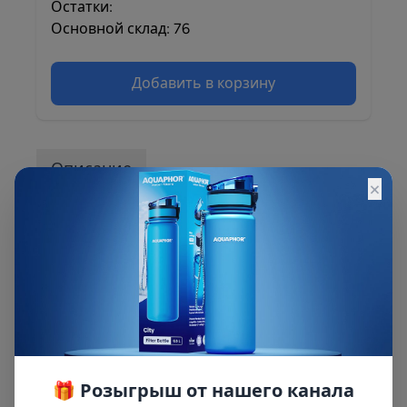
Остатки:
Основной склад: 76
Добавить в корзину
Описание
×
Сменный модуль для предварительной
очистки воды. Используется в системах
АКВАФОР с отдельным краном. Удаляет
вредные примеси, в т.ч. взвеси, хлор, тяжелые
металлы и органические вещества.
🎁 Розыгрыш от нашего канала