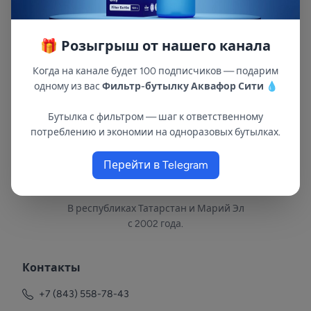
водопроводе. Ресурс модуля: 50 000 л*
Производительность: 25 л/мин* *
Температура фильтруемой воды, °C: +5...+90
🎁 Розыгрыш от нашего канала
Когда на канале будет 100 подписчиков — подарим
одному из вас
Фильтр-бутылку Аквафор Сити
💧
Бутылка с фильтром — шаг к ответственному
потреблению и экономии на одноразовых бутылках.
Перейти в Telegram
В республиках Татарстан и Марий Эл
с 2002 года.
Контакты
+7 (843) 558-78-43