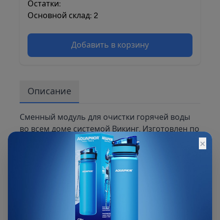
Остатки:
Основной склад: 2
Добавить в корзину
Описание
Сменный модуль для очистки горячей воды
во всем доме системой Викинг. Изготовлен по
×
современной технологии и выполнен в виде
сорбционного карбонблока. Благодаря
уникальному коаксиальному строению и
градиентной пористости модуля, вода
очищается от взвесей, хлора, тяжелых
металлов и других загрязнителей.
Практически не снижает давления в