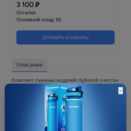
3 100 ₽
Остатки:
Основной склад: 95
Добавить в корзину
Описание
Комплект сменных модулей глубокой очистки
и умягчения воды низкой и средней
×
жесткости. Для систем Аквафор Кристалл АН.
Эффективно снижает появление белого
налета, модуль с ионообменной смолой
подлежит регенерации. В зависимости от
жесткости исходной воды, регенерацию
потребуется проводить в срок до 3х