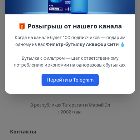
месяцев.Модуль КН рассчитан на воду малой
или средней жесткости (до 4 мэкв/л) и требует
регенерации соляным раствором, при
🎁 Розыгрыш от нашего канала
высокой жесткости — раз в 2-3 недели.
Когда на канале будет 100 подписчиков — подарим
одному из вас
Фильтр-бутылку Аквафор Сити
💧
Бутылка с фильтром — шаг к ответственному
потреблению и экономии на одноразовых бутылках.
Перейти в Telegram
В республиках Татарстан и Марий Эл
с 2002 года.
Контакты