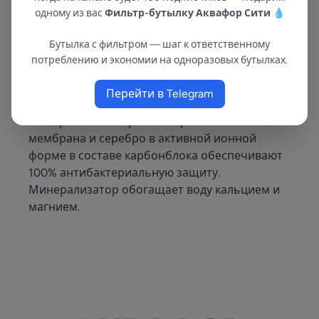
Активированный кокосовый уголь в его
одному из вас
Фильтр-бутылку Аквафор Сити
💧
составе обеспечивает эффективную очистку
от хлора, железа и нефтепродуктов, а
Бутылка с фильтром — шаг к ответственному
АКВАЛЕН — селективное удаление тяжелых
потреблению и экономии на одноразовых бутылках.
металлов. PRO BMg: комбинированная
финишная очистка В модуле сочетаются три
Перейти в Telegram
технологии: карбонблок, половолоконная
мембрана и минерализатор. Половолоконная
мембрана и серебро в активной ионной
форме в составе карбонблока обеспечивают
100% антибактериальную защиту.
Минерализатор обогащает воду кальцием и
магнием.