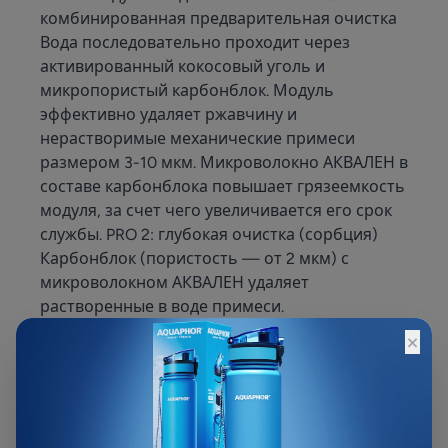
комбинированная предварительная очистка
Вода последовательно проходит через
активированный кокосовый уголь и
микропористый карбонблок. Модуль
эффективно удаляет ржавчину и
нерастворимые механические примеси
размером 3-10 мкм. Микроволокно АКВАЛЕН в
составе карбонблока повышает грязеемкость
модуля, за счет чего увеличивается его срок
службы. PRO 2: глубокая очистка (сорбция)
Карбонблок (пористость — от 2 мкм) с
микроволокном АКВАЛЕН удаляет
растворенные в воде примеси.
Активированный кокосовый уголь в его
×
составе обеспечивает эффективную очистку
от хлора, железа и нефтепродуктов, а
АКВАЛЕН — селективное удаление тяжелых
металлов. PRO 100: глубокая очистка и