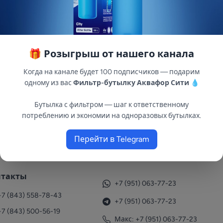
🎁 Розыгрыш от нашего канала
ексной очистки воды от ионов железа, марганца и сол
Когда на канале будет 100 подписчиков — подарим
одготовки в частных домах, на производствах, в рестор
одному из вас
Фильтр-бутылку Аквафор Сити
💧
 (до 12 мг/л) и марганец (до 5 мг/л) — уменьшает расхо
сти кожи и волос — защищает технику и сантехнику от и
Бутылка с фильтром — шаг к ответственному
потреблению и экономии на одноразовых бутылках.
Перейти в Telegram
нтакты
+7 (951) 063-77-23
+7 (843) 558-78-43
+7 (951) 063-77-23
+7 (843) 500-56-19
Макс: +7 (951) 063-77-23