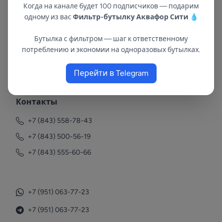
Когда на канале будет 100 подписчиков — подарим
одному из вас
Фильтр-бутылку Аквафор Сити
💧
Бутылка с фильтром — шаг к ответственному
потреблению и экономии на одноразовых бутылках.
В республиках Татарстан и Марий Эл
с 2002 года.
Перейти в Telegram
Контакты
+7 (843) 558-78-43
+7 (843) 500-56-19
+7 (843) 555-60-66
+7 (951) 063-77-23
+7 (951) 063-77-23