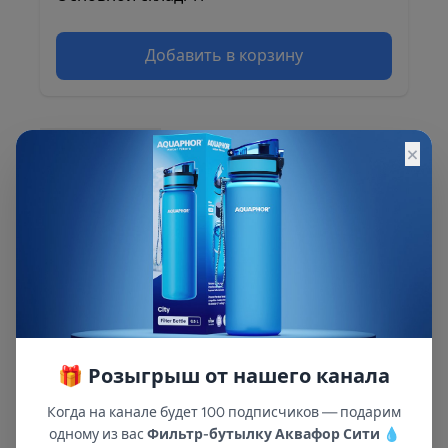
Добавить в корзину
×
Описание
Описание и характеристики смотрите на
сайте
🎁 Розыгрыш от нашего канала
Когда на канале будет 100 подписчиков — подарим
одному из вас
Фильтр-бутылку Аквафор Сити
💧