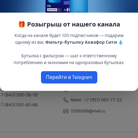
🎁 Розыгрыш от нашего канала
Когда на канале будет 100 подписчиков — подарим
одному из вас
Фильтр-бутылку Аквафор Сити
💧
Бутылка с фильтром — шаг к ответственному
потреблению и экономии на одноразовых бутылках.
нтакты
Перейти в Telegram
+7 (951) 063-77-23
+7 (843) 558-78-43
+7 (951) 063-77-23
+7 (843) 500-56-19
Макс: +7 (951) 063-77-23
+7 (843) 555-60-66
5556066@mail.ru