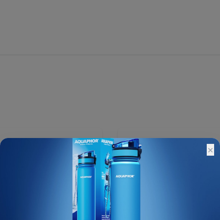
210 ₽
×
Остатки:
Основной склад: Под зак