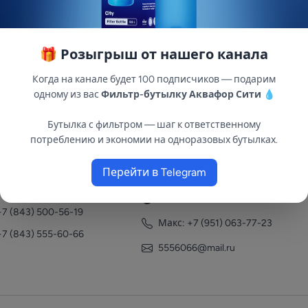
🎁 Розыгрыш от нашего канала
Когда на канале будет 100 подписчиков — подарим
одному из вас
Фильтр-бутылку Аквафор Сити
💧
Бутылка с фильтром — шаг к ответственному
потреблению и экономии на одноразовых бутылках.
нтакты
Перейти в Telegram
+7 (951) 063-77-23
+7 (843) 558-78-43
+7 (951) 063-77-23
+7 (843) 500-56-19
Макс: +7 (951) 063-77-23
+7 (843) 555-60-66
5556066@mail.ru