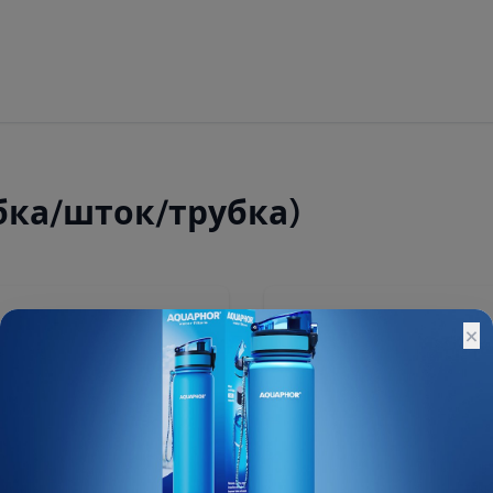
убка/шток/трубка)
150 ₽
×
Остатки:
Основной склад: 1639