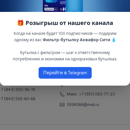
🎁 Розыгрыш от нашего канала
Когда на канале будет 100 подписчиков — подарим
одному из вас
Фильтр-бутылку Аквафор Сити
💧
Бутылка с фильтром — шаг к ответственному
потреблению и экономии на одноразовых бутылках.
нтакты
Перейти в Telegram
+7 (951) 063-77-23
+7 (843) 558-78-43
+7 (951) 063-77-23
+7 (843) 500-56-19
Макс: +7 (951) 063-77-23
+7 (843) 555-60-66
5556066@mail.ru