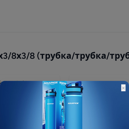
3/8х3/8 (трубка/трубка/тру
150 ₽
×
Остатки:
Основной склад: Под зак