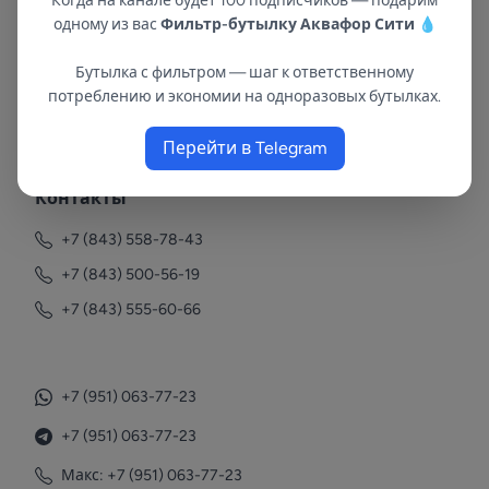
Когда на канале будет 100 подписчиков — подарим
одному из вас
Фильтр-бутылку Аквафор Сити
💧
Бутылка с фильтром — шаг к ответственному
потреблению и экономии на одноразовых бутылках.
В республиках Татарстан и Марий Эл
с 2002 года.
Перейти в Telegram
Контакты
+7 (843) 558-78-43
+7 (843) 500-56-19
+7 (843) 555-60-66
+7 (951) 063-77-23
+7 (951) 063-77-23
Макс: +7 (951) 063-77-23