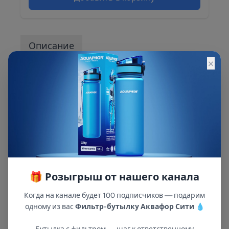
Описание
×
Описание и характеристики смотрите на
сайте
🎁 Розыгрыш от нашего канала
Когда на канале будет 100 подписчиков — подарим
одному из вас
Фильтр-бутылку Аквафор Сити
💧
В республиках Татарстан и Марий Эл
с 2002 года.