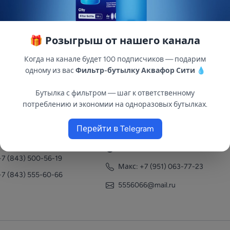
🎁 Розыгрыш от нашего канала
Когда на канале будет 100 подписчиков — подарим
одному из вас
Фильтр-бутылку Аквафор Сити
💧
Бутылка с фильтром — шаг к ответственному
потреблению и экономии на одноразовых бутылках.
нтакты
Перейти в Telegram
+7 (951) 063-77-23
+7 (843) 558-78-43
+7 (951) 063-77-23
+7 (843) 500-56-19
Макс: +7 (951) 063-77-23
+7 (843) 555-60-66
5556066@mail.ru