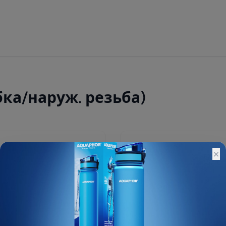
бка/наруж. резьба)
150 ₽
×
Остатки:
Основной склад: 814