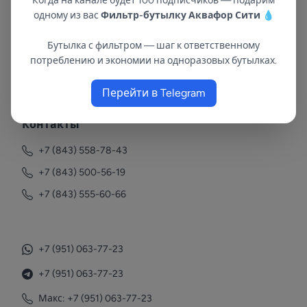
Когда на канале будет 100 подписчиков — подарим
одному из вас
Фильтр-бутылку Аквафор Сити
💧
Бутылка с фильтром — шаг к ответственному
потреблению и экономии на одноразовых бутылках.
В республиках Татарстан и Марий Эл
с 2002 года.
Перейти в Telegram
Контакты
+7 (843) 558-78-43
+7 (843) 500-56-19
+7 (843) 555-60-66
+7 (951) 063-77-23
+7 (951) 063-77-23
Макс: +7 (951) 063-77-23