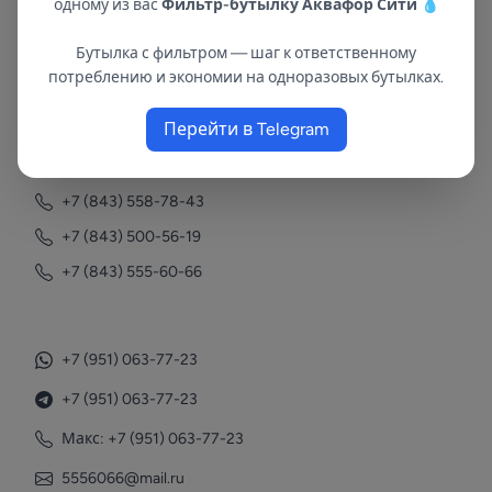
одному из вас
Фильтр-бутылку Аквафор Сити
💧
Бутылка с фильтром — шаг к ответственному
В республиках Татарстан и Марий Эл
потреблению и экономии на одноразовых бутылках.
с 2002 года.
Перейти в Telegram
Контакты
+7 (843) 558-78-43
+7 (843) 500-56-19
+7 (843) 555-60-66
+7 (951) 063-77-23
+7 (951) 063-77-23
Макс: +7 (951) 063-77-23
5556066@mail.ru