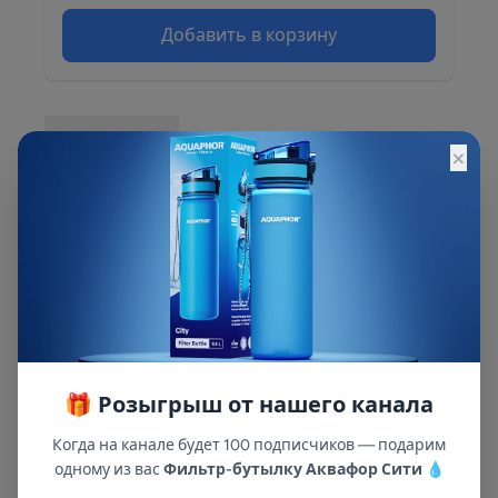
Добавить в корзину
Описание
×
Описание и характеристики смотрите на
сайте
🎁 Розыгрыш от нашего канала
Когда на канале будет 100 подписчиков — подарим
одному из вас
Фильтр-бутылку Аквафор Сити
💧