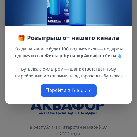
увеличивает ресурс и позволяет дольше
очищать воду от вредных примесей,
посторонних привкусов и запахов, даже если
она ржавая или мутная. Уже очищенная вода
дополнительно обогащается солями магния.
🎁 Розыгрыш от нашего канала
Отследить время замены поможет
механический счетчик на крышке, который
Когда на канале будет 100 подписчиков — подарим
легко обнулить при замене фильтра.
одному из вас
Фильтр-бутылку Аквафор Сити
💧
Бутылка с фильтром — шаг к ответственному
потреблению и экономии на одноразовых бутылках.
Перейти в Telegram
В республиках Татарстан и Марий Эл
с 2002 года.