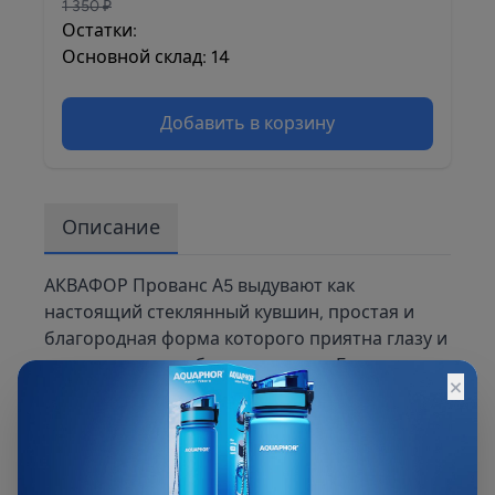
1 350 ₽
Остатки:
Основной склад: 14
Добавить в корзину
Описание
АКВАФОР Прованс А5 выдувают как
настоящий стеклянный кувшин, простая и
благородная форма которого приятна глазу и
гармонична в любом интерьере. Благодаря
×
круглому дну, Прованс А5 устойчивее
обычных фильтров-кувшинов. Случайно
опрокинуть его не получится. Особая
конструкция сменного модуля АКВАФОР А5