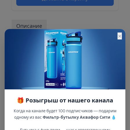
Описание
×
Описание и характеристики смотрите на
сайте
🎁 Розыгрыш от нашего канала
Когда на канале будет 100 подписчиков — подарим
одному из вас
Фильтр-бутылку Аквафор Сити
💧
В республиках Татарстан и Марий Эл
с 2002 года.