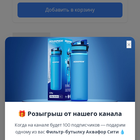
Добавить в корзину
Описание
×
Описание и характеристики смотрите на
сайте
🎁 Розыгрыш от нашего канала
Когда на канале будет 100 подписчиков — подарим
одному из вас
Фильтр-бутылку Аквафор Сити
💧