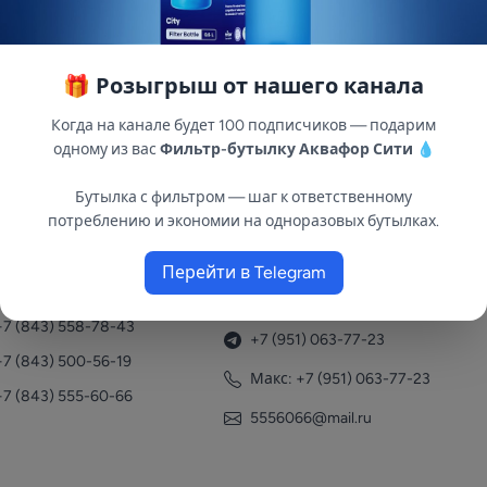
🎁 Розыгрыш от нашего канала
 разработан компанией ООО «ДЖИЛЕКС» для создания п
Когда на канале будет 100 подписчиков — подарим
одному из вас
Фильтр-бутылку Аквафор Сити
💧
Бутылка с фильтром — шаг к ответственному
потреблению и экономии на одноразовых бутылках.
Перейти в Telegram
нтакты
+7 (951) 063-77-23
+7 (843) 558-78-43
+7 (951) 063-77-23
+7 (843) 500-56-19
Макс: +7 (951) 063-77-23
+7 (843) 555-60-66
5556066@mail.ru