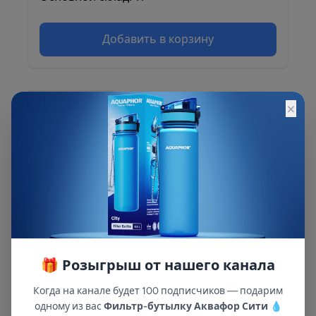
Добавить в корзину
×
Описание
Описание и характеристики смотрите на
сайте
🎁 Розыгрыш от нашего канала
Когда на канале будет 100 подписчиков — подарим
одному из вас
Фильтр-бутылку Аквафор Сити
💧