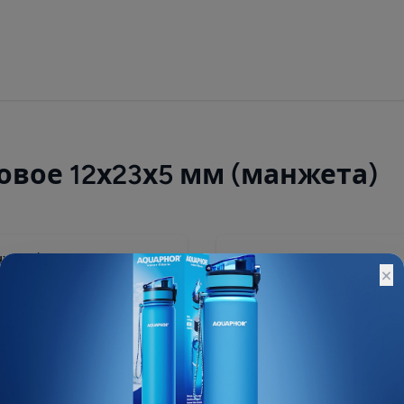
вое 12х23х5 мм (манжета)
40 ₽
×
Остатки:
Основной склад: 13