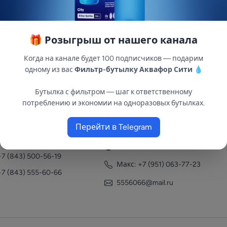
🎁 Розыгрыш от нашего канала
Когда на канале будет 100 подписчиков — подарим
одному из вас
Фильтр-бутылку Аквафор Сити
💧
Бутылка с фильтром — шаг к ответственному
потреблению и экономии на одноразовых бутылках.
нтакты
Перейти в Telegram
+7 (951) 063-77-23
+7 (843) 558-78-43
+7 (951) 063-77-23
+7 (843) 500-56-19
Макс: +7 (951) 063-77-23
+7 (843) 555-60-66
5556066@mail.ru