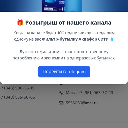
🎁 Розыгрыш от нашего канала
Когда на канале будет 100 подписчиков — подарим
одному из вас
Фильтр-бутылку Аквафор Сити
💧
Бутылка с фильтром — шаг к ответственному
потреблению и экономии на одноразовых бутылках.
нтакты
Перейти в Telegram
+7 (951) 063-77-23
+7 (843) 558-78-43
+7 (951) 063-77-23
+7 (843) 500-56-19
Макс: +7 (951) 063-77-23
+7 (843) 555-60-66
5556066@mail.ru