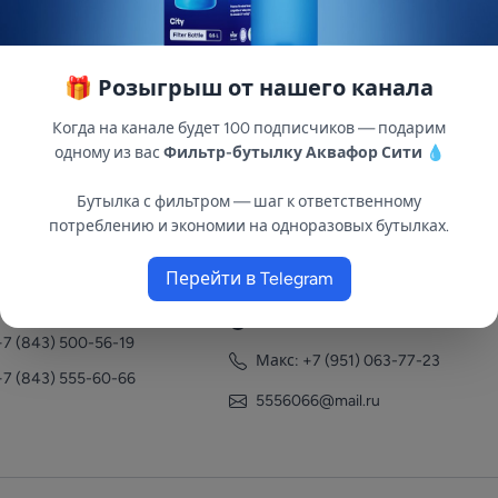
🎁 Розыгрыш от нашего канала
Когда на канале будет 100 подписчиков — подарим
одному из вас
Фильтр-бутылку Аквафор Сити
💧
Бутылка с фильтром — шаг к ответственному
потреблению и экономии на одноразовых бутылках.
нтакты
Перейти в Telegram
+7 (951) 063-77-23
+7 (843) 558-78-43
+7 (951) 063-77-23
+7 (843) 500-56-19
Макс: +7 (951) 063-77-23
+7 (843) 555-60-66
5556066@mail.ru